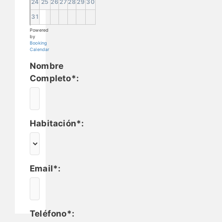
24
25
26
27
28
29
30
31
Powered
by
Booking
Calendar
Nombre
Completo*:
Habitación*:
Email*:
Teléfono*: