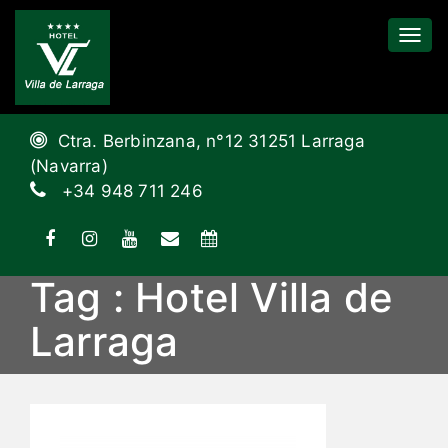
Tog
Navi
Ctra. Berbinzana, n°12 31251 Larraga
(Navarra)
+34 948 711 246
Tag : Hotel Villa de
Larraga